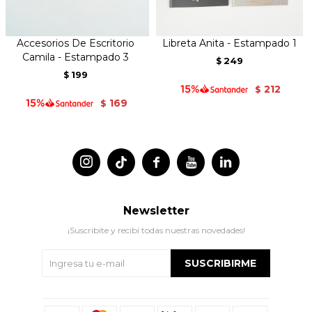
Accesorios De Escritorio
Libreta Anita - Estampado 1
Camila - Estampado 3
249
$
199
$
212
$
169
$




Newsletter
¡Suscribite y recibí todas nuestras novedades!
SUSCRIBIRME