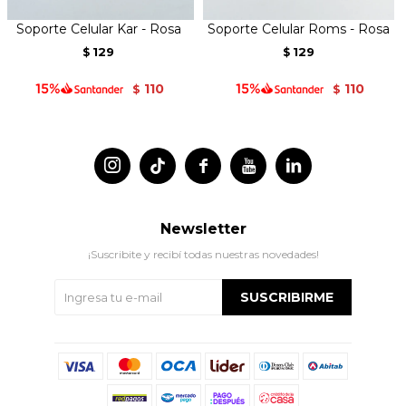
Soporte Celular Kar - Rosa
Soporte Celular Roms - Rosa
129
129
$
$
110
110
$
$




Newsletter
¡Suscribite y recibí todas nuestras novedades!
SUSCRIBIRME