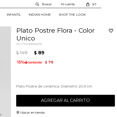
0
$
INFANTIL
INDIAN HOME
SHOP THE LOOK
Plato Postre Flora - Color
Unico
17344308000000
149
89
$
$
76
$
Plato Postre de cerámica. Diámetro: 20,9 cm
AGREGAR AL CARRITO
Ubicar en tienda