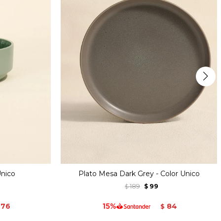
Unico
Plato Mesa Dark Grey - Color Unico
189
99
$
$
76
84
$