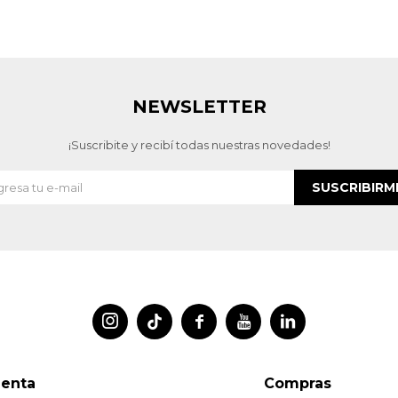
NEWSLETTER
¡Suscribite y recibí todas nuestras novedades!
SUSCRIBIRM




uenta
Compras