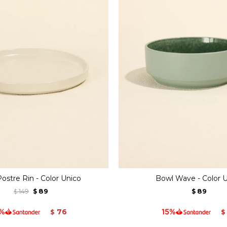
Postre Rin - Color Unico
Bowl Wave - Color 
149
89
89
$
$
$
76
$
$