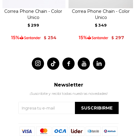
Correa Phone Chain - Color
Correa Phone Chain - Color
Unico
Unico
299
349
$
$
254
297
$
$




Newsletter
¡Suscribite y recibí todas nuestras novedades!
SUSCRIBIRME