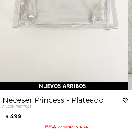
Neceser Princess - Plateado
20344763417221
499
$
424
$