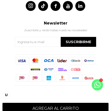




Newsletter
¡Suscribite y recibí todas nuestras novedades!
SUSCRIBIRME
© Copyright 2026 / Indian
U
AGREGAR AL CARRITO