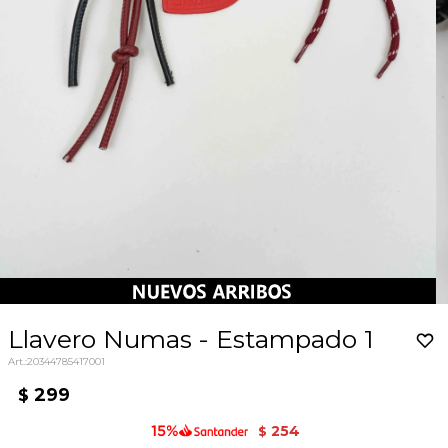
Llavero Numas - Estampado 1
20344785417001
299
$
254
$