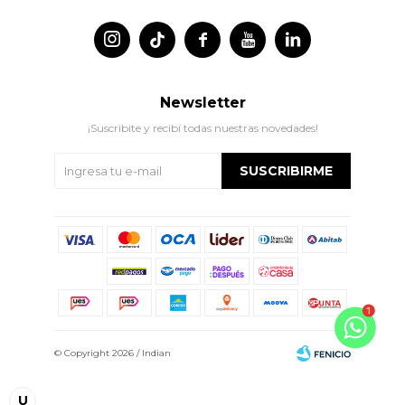




Newsletter
¡Suscribite y recibí todas nuestras novedades!
SUSCRIBIRME
© Copyright 2026 / Indian
U