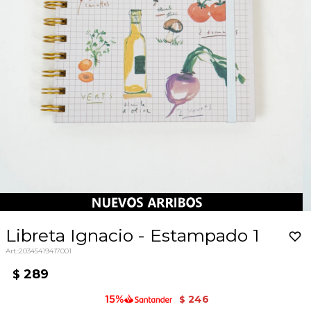
Libreta Ignacio - Estampado 1
20345419417001
289
$
246
$