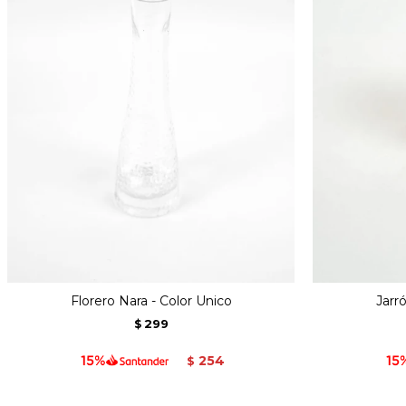
Florero Nara - Color Unico
Jarr
299
$
254
$