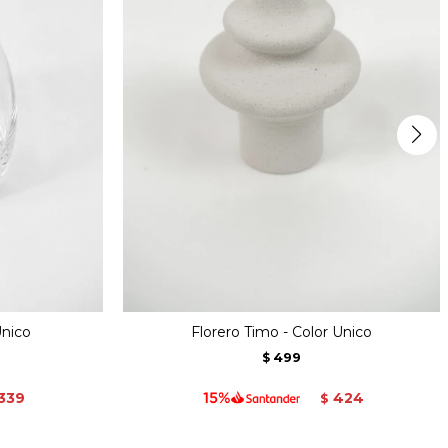
Unico
Florero Timo - Color Unico
499
$
339
424
$