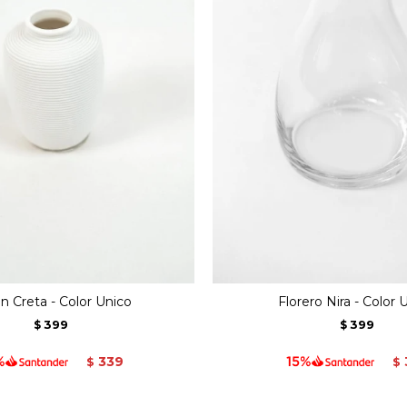
ón Creta - Color Unico
Florero Nira - Color 
399
399
$
$
339
$
$