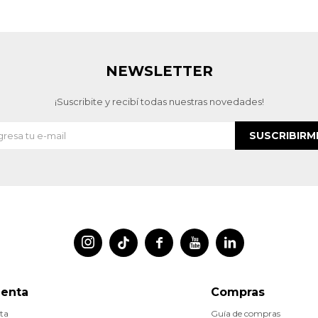
NEWSLETTER
¡Suscribite y recibí todas nuestras novedades!
SUSCRIBIRM




uenta
Compras
ta
Guía de compras