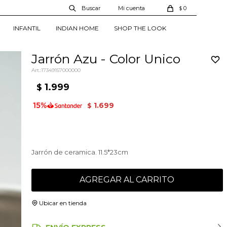
0
$
INFANTIL
INDIAN HOME
SHOP THE LOOK
Jarrón Azu - Color Unico
17349157000000
1.999
$
1.699
$
Jarrón de ceramica. 11.5*23cm
AGREGAR AL CARRITO
Ubicar en tienda