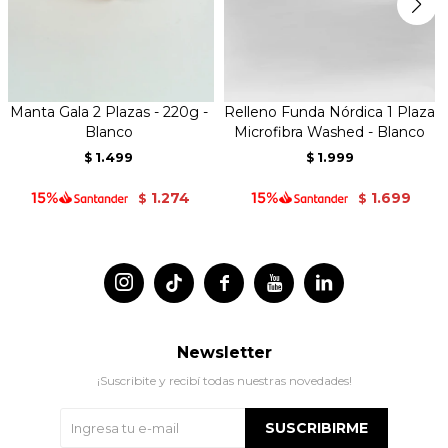
Manta Gala 2 Plazas - 220g -
Relleno Funda Nórdica 1 Plaza
Blanco
Microfibra Washed - Blanco
1.499
1.999
$
$
1.274
1.699
$
$




Newsletter
¡Suscribite y recibí todas nuestras novedades!
SUSCRIBIRME