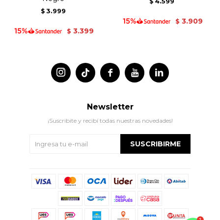
4.599
$
3.999
$
3.909
$
3.399
$




Newsletter
¡Suscribite y recibí todas nuestras novedades!
SUSCRIBIRME