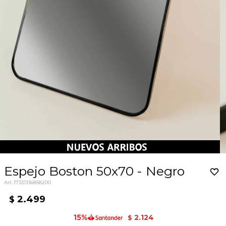
Espejo Boston 50x70 - Negro
17331316858200
2.499
$
2.124
$