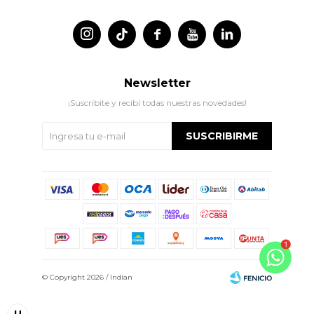




Newsletter
¡Suscribite y recibí todas nuestras novedades!
SUSCRIBIRME
© Copyright 2026 / Indian