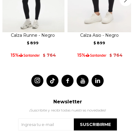
Calza Runne - Negro
Calza Asio - Negro
899
899
$
$
764
764
$
$




Newsletter
¡Suscribite y recibí todas nuestras novedades!
SUSCRIBIRME