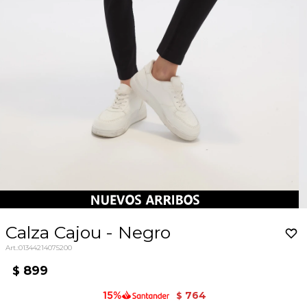
Calza Cajou - Negro
01344214075200
899
$
764
$