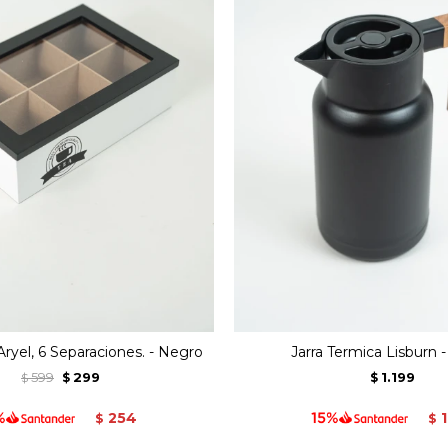
Aryel, 6 Separaciones. - Negro
Jarra Termica Lisburn 
599
299
1.199
$
$
$
254
$
$