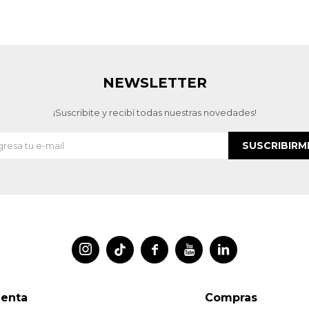
NEWSLETTER
¡Suscribite y recibí todas nuestras novedades!
SUSCRIBIRM




uenta
Compras