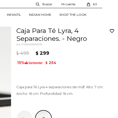
0
$
INFANTIL
INDIAN HOME
SHOP THE LOOK
Caja Para Té Lyra, 4
Separaciones. - Negro
17346140000200
499
299
$
$
254
$
Caja para Té Lyra 4 separaciones de mdf. Alto: 7 cm.
Ancho: 16 cm. Profundidad: 16 cm.
Negro