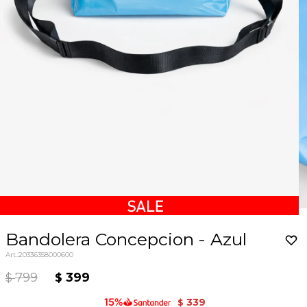
Bandolera Concepcion - Azul
20336358000600
799
399
$
$
339
$