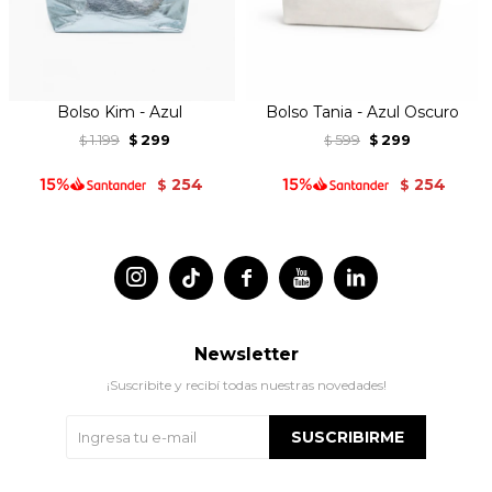
Bolso Kim - Azul
Bolso Tania - Azul Oscuro
1.199
299
599
299
$
$
$
$
254
254
$
$




Newsletter
¡Suscribite y recibí todas nuestras novedades!
SUSCRIBIRME