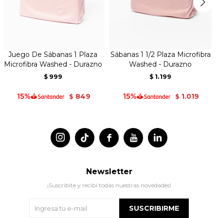
Juego De Sábanas 1 Plaza
Sábanas 1 1/2 Plaza Microfibra
Microfibra Washed - Durazno
Washed - Durazno
999
1.199
$
$
849
1.019
$
$




Newsletter
¡Suscribite y recibí todas nuestras novedades!
SUSCRIBIRME