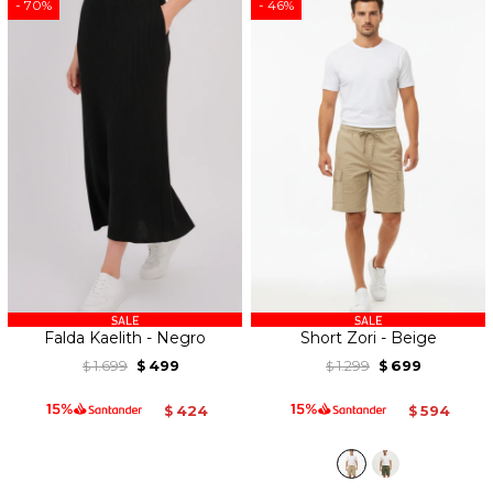
70
46
Falda Kaelith - Negro
Short Zori - Beige
1.699
499
1.299
699
$
$
$
$
424
594
$
$