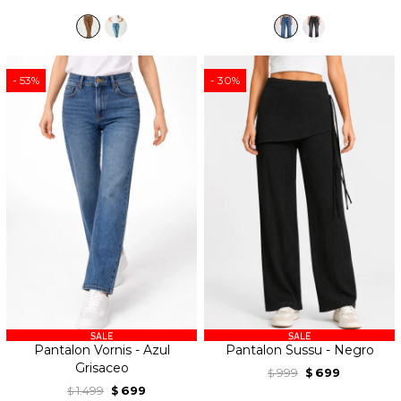
53
30
Pantalon Vornis - Azul
Pantalon Sussu - Negro
Grisaceo
999
699
$
$
1.499
699
$
$