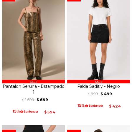
Pantalon Seruna - Estampado
Falda Saditiv - Negro
1
999
499
$
$
1.699
699
$
$
424
$
594
$