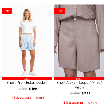
71
69
Short Pilo - Estampado 1
Short Alexy - Taupe / Mink /
Vison
699
199
$
$
1.299
399
$
$
169
$
339
$