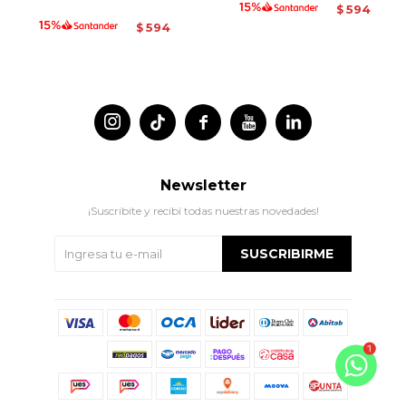
594
$
594
$




Newsletter
¡Suscribite y recibí todas nuestras novedades!
SUSCRIBIRME