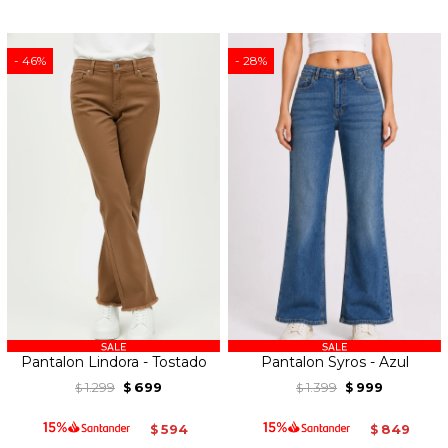
46
28
Pantalon Lindora - Tostado
Pantalon Syros - Azul
1.299
699
1.399
999
$
$
$
$
594
849
$
$