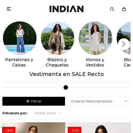

Pantalones y
Blazers y
Monos y
Blus
Calzas
Chaquetas
Vestidos
Cam
Vestimenta en SALE Recto
Recomendados
Filtrando por:
Silueta:
Recto
58
50