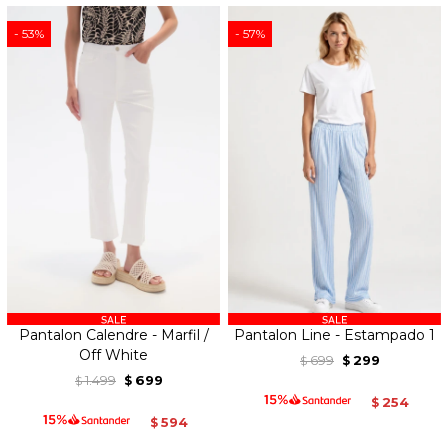
53
57
Pantalon Calendre - Marfil /
Pantalon Line - Estampado 1
Off White
699
299
$
$
1.499
699
$
$
254
$
594
$