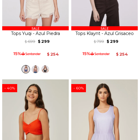
Tops Yuqi - Azul Piedra
Tops Klaynt - Azul Grisaceo
699
299
799
299
$
$
$
$
254
254
$
$
40
60