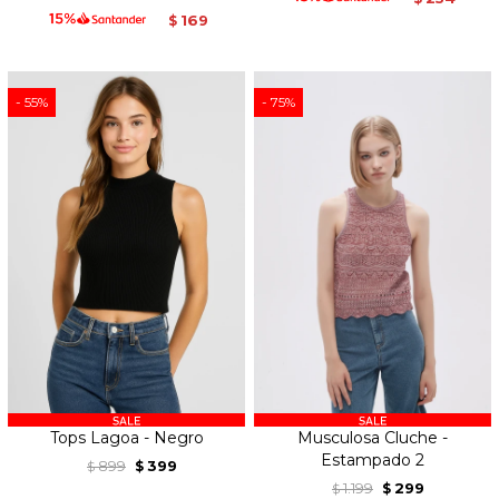
169
$
55
75
Tops Lagoa - Negro
Musculosa Cluche -
Estampado 2
899
399
$
$
1.199
299
$
$