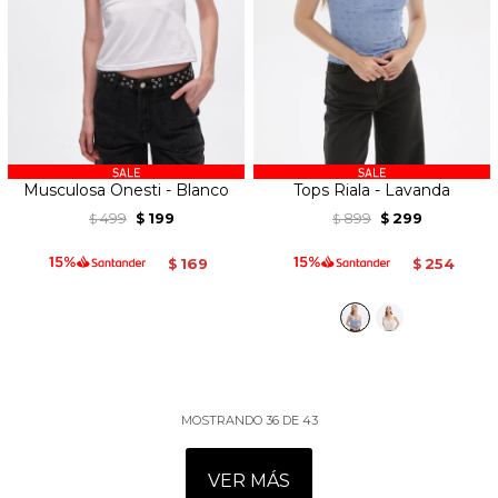
Musculosa Onesti - Blanco
Tops Riala - Lavanda
499
199
899
299
$
$
$
$
169
254
$
$
MOSTRANDO
36
DE
43
VER MÁS