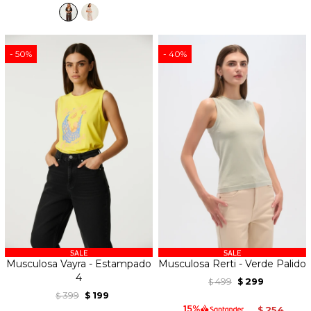
50
40
Musculosa Vayra - Estampado
Musculosa Rerti - Verde Palido
4
499
299
$
$
399
199
$
$
254
$