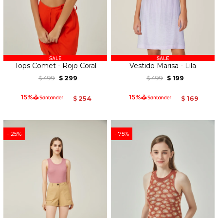
Tops Comet - Rojo Coral
Vestido Marisa - Lila
499
299
499
199
$
$
$
$
254
169
$
$
25
75