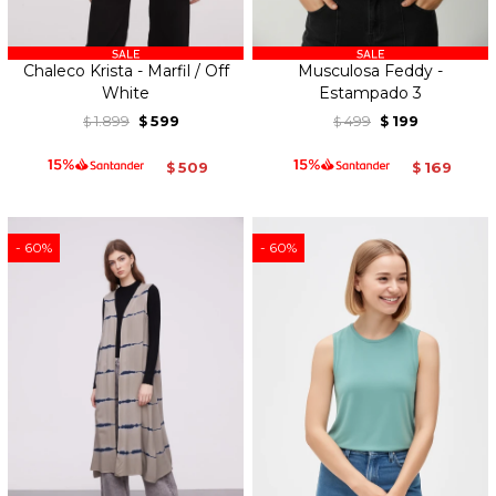
Chaleco Krista - Marfil / Off
Musculosa Feddy -
White
Estampado 3
1.899
599
499
199
$
$
$
$
509
169
$
$
60
60