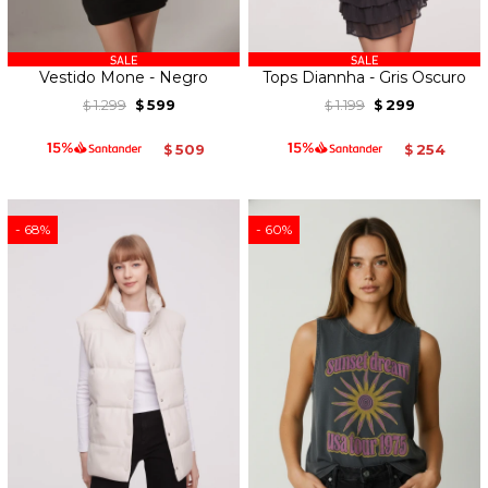
Vestido Mone - Negro
Tops Diannha - Gris Oscuro
1.299
599
1.199
299
$
$
$
$
509
254
$
$
68
60