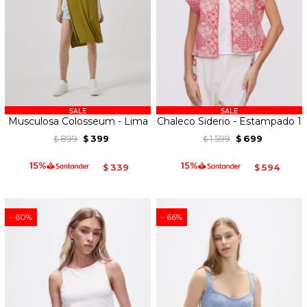
Musculosa Colosseum - Lima
Chaleco Siderio - Estampado 1
899
399
1.599
699
$
$
$
$
339
594
$
$
60
66