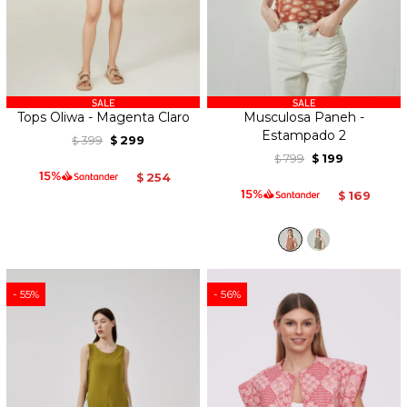
Tops Oliwa - Magenta Claro
Musculosa Paneh -
Estampado 2
399
299
$
$
799
199
$
$
254
$
169
$
55
56