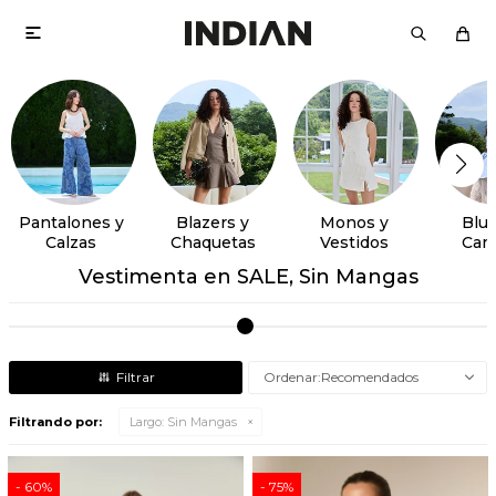

Pantalones y
Blazers y
Monos y
Blus
Calzas
Chaquetas
Vestidos
Cam
Vestimenta en SALE, Sin Mangas
Recomendados
Filtrando por:
Largo:
Sin Mangas
60
75