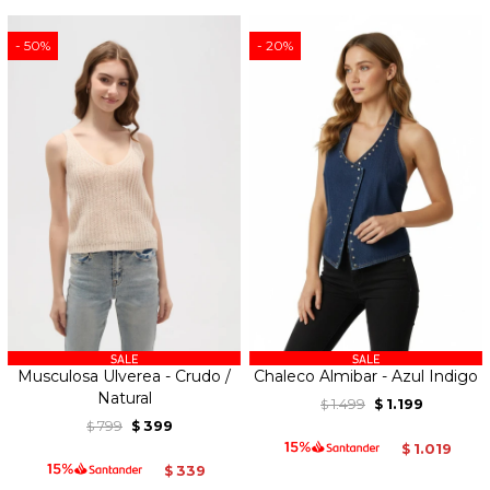
50
20
Musculosa Ulverea - Crudo /
Chaleco Almibar - Azul Indigo
Natural
1.499
1.199
$
$
799
399
$
$
1.019
$
339
$