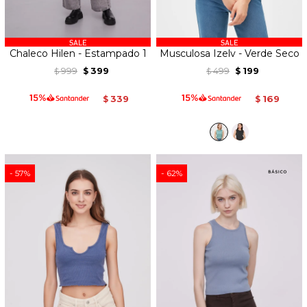
Chaleco Hilen - Estampado 1
Musculosa Izelv - Verde Seco
999
399
499
199
$
$
$
$
339
169
$
$
57
62