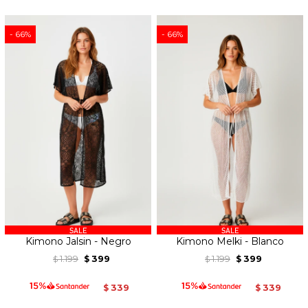
66
66
Kimono Jalsin - Negro
Kimono Melki - Blanco
1.199
399
1.199
399
$
$
$
$
339
339
$
$