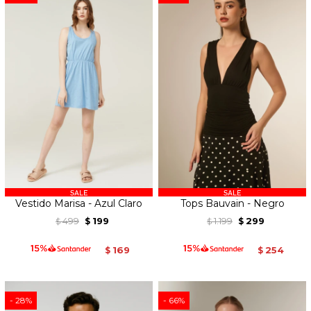
Vestido Marisa - Azul Claro
Tops Bauvain - Negro
499
199
1.199
299
$
$
$
$
169
254
$
$
28
66