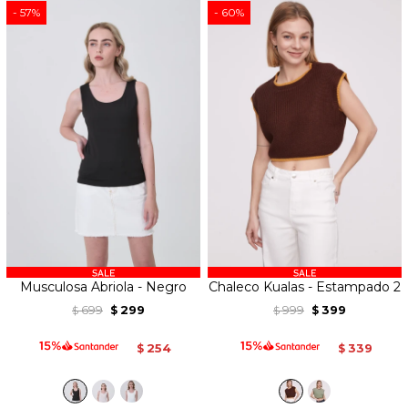
57
60
Musculosa Abriola - Negro
Chaleco Kualas - Estampado 2
699
299
999
399
$
$
$
$
254
339
$
$