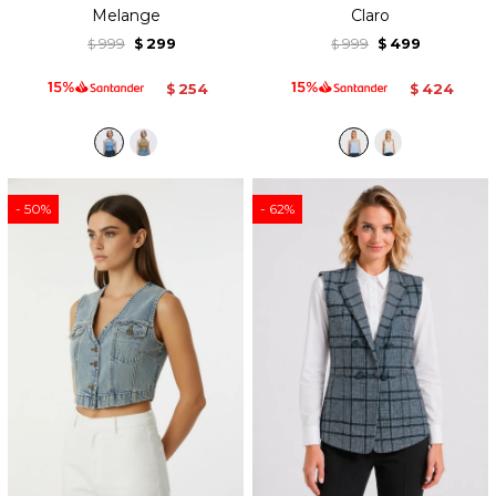
Melange
Claro
999
299
999
499
$
$
$
$
254
424
$
$
50
62