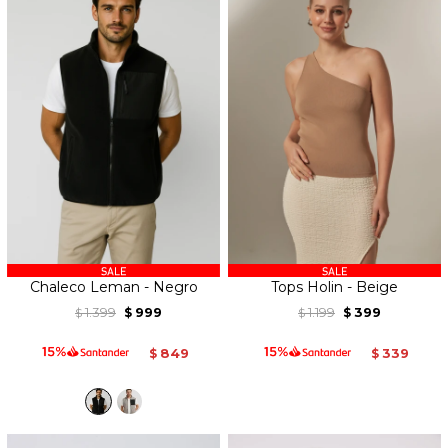
Chaleco Leman - Negro
Tops Holin - Beige
1.399
999
1.199
399
$
$
$
$
849
339
$
$