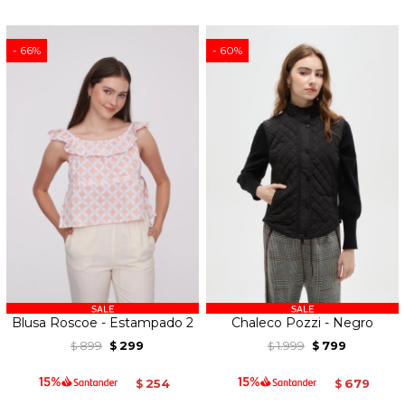
66
60
Blusa Roscoe - Estampado 2
Chaleco Pozzi - Negro
899
299
1.999
799
$
$
$
$
254
679
$
$