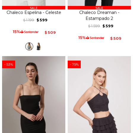
Chaleco Espelina - Celeste
Chaleco Dreaman -
Estampado 2
1.199
599
$
$
1.599
599
$
$
509
$
509
$
53
75