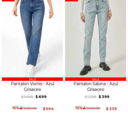
Pantalon Vornis - Azul
Pantalon Sabina - Azul
Grisaceo
Grisaceo
1.499
699
1.299
399
$
$
$
$
594
339
$
$