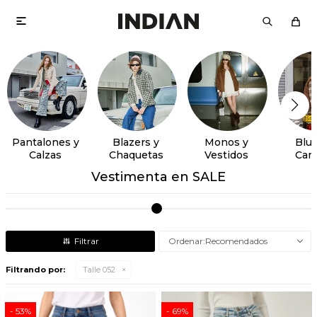

Pantalones y
Blazers y
Monos y
Blus
Calzas
Chaquetas
Vestidos
Cam
Vestimenta en SALE
Recomendados
Filtrando por:
Talle 052
53
69