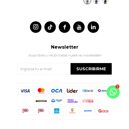




Newsletter
¡Suscribite y recibí todas nuestras novedades!
SUSCRIBIRME
© Copyright 2026 / Indian