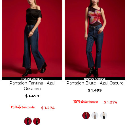
Pantalon Fantina - Azul
Pantalon Blute - Azul Oscuro
Grisaceo
1.499
$
1.499
$
1.274
$
1.274
$