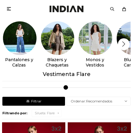

Pantalones y
Blazers y
Monos y
Blus
Calzas
Chaquetas
Vestidos
Cam
Vestimenta Flare
Recomendados
Filtrando por:
Silueta:
Flare