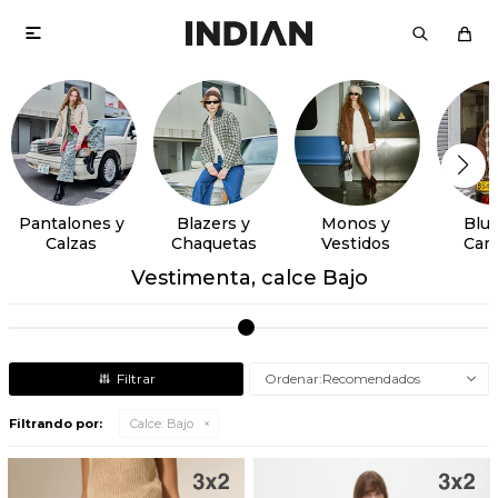

Pantalones y
Blazers y
Monos y
Blus
Calzas
Chaquetas
Vestidos
Cam
Vestimenta, calce Bajo
Recomendados
Filtrando por:
Calce:
Bajo