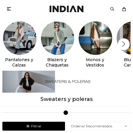

Pantalones y
Blazers y
Monos y
Blus
Calzas
Chaquetas
Vestidos
Cam
Sweaters y poleras
Recomendados