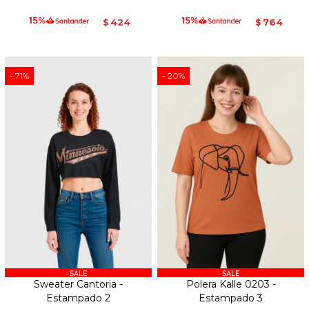
424
764
$
$
71
20
Sweater Cantoria -
Polera Kalle 0203 -
Estampado 2
Estampado 3