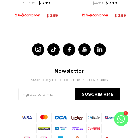
1.399
399
499
399
$
$
$
$
339
339
$
$




Newsletter
¡Suscribite y recibí todas nuestras novedades!
SUSCRIBIRME