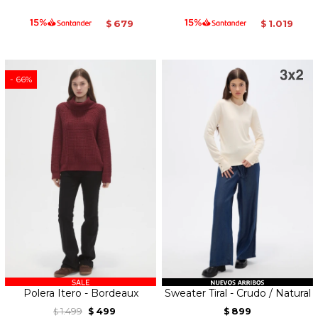
679
1.019
$
$
66
Polera Itero - Bordeaux
Sweater Tiral - Crudo / Natural
1.499
499
899
$
$
$