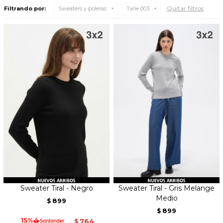
Quitar filtros
Filtrando por:
Sweaters y poleras
Talle 003
Sweater Tiral - Negro
Sweater Tiral - Gris Melange
Medio
899
$
899
$
764
$