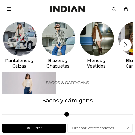

Pantalones y
Blazers y
Monos y
Blus
Calzas
Chaquetas
Vestidos
Cam
Sacos y cárdigans
Recomendados