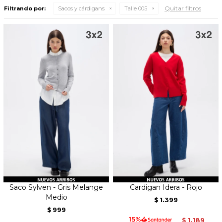
Quitar filtros
Filtrando por:
Sacos y cárdigans
Talle 005
Saco Sylven - Gris Melange
Cardigan Idera - Rojo
Medio
1.399
$
999
$
1.189
$