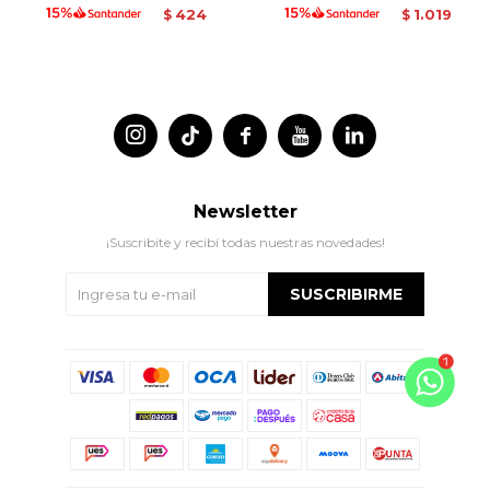
424
1.019
$
$




Newsletter
¡Suscribite y recibí todas nuestras novedades!
SUSCRIBIRME