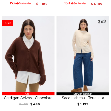
1.189
1.189
$
$
58
Cardigan Aelvos - Chocolate
Saco Isabeau - Terracota
1.199
499
1.199
$
$
$