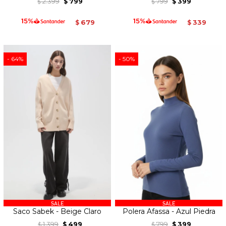
2.399
799
799
399
$
$
$
$
679
339
$
$
64
50
Saco Sabek - Beige Claro
Polera Afassa - Azul Piedra
1.399
499
799
399
$
$
$
$