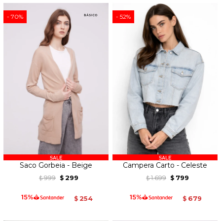
70
52
Saco Gorbeia - Beige
Campera Carto - Celeste
999
299
1.699
799
$
$
$
$
254
679
$
$