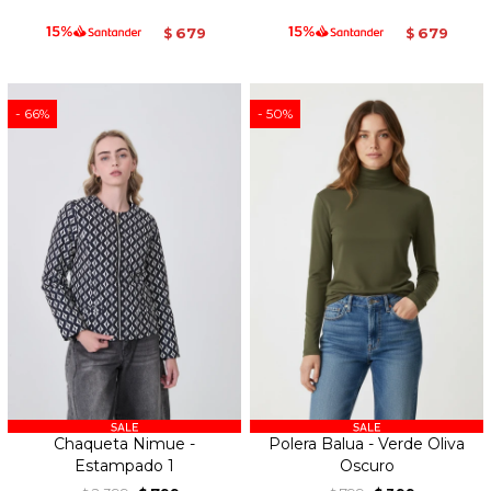
679
679
$
$
66
50
Chaqueta Nimue -
Polera Balua - Verde Oliva
Estampado 1
Oscuro