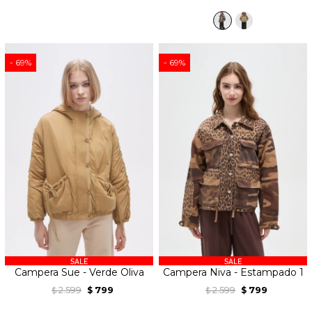
69
69
Campera Sue - Verde Oliva
Campera Niva - Estampado 1
2.599
799
2.599
799
$
$
$
$