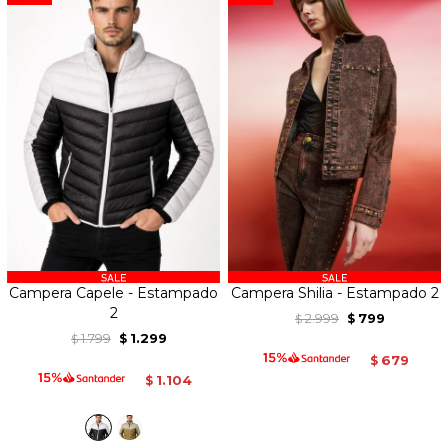
Campera Capele - Estampado
Campera Shilia - Estampado 2
2
2.999
799
$
$
1.799
1.299
$
$
679
$
1.104
$