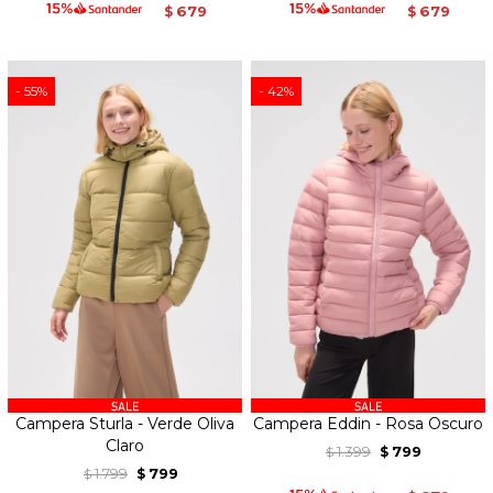
679
679
$
$
55
42
Campera Sturla - Verde Oliva
Campera Eddin - Rosa Oscuro
Claro
1.399
799
$
$
1.799
799
$
$