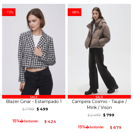
72
68
Blazer Ginar - Estampado 1
Campera Cosmio - Taupe /
Mink / Vison
1.799
499
$
$
2.499
799
$
$
424
$
679
$