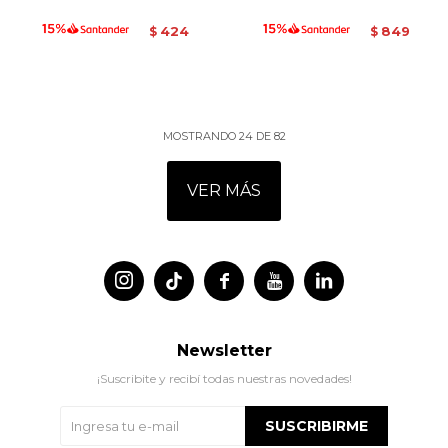
424
849
$
$
MOSTRANDO
24
DE
82
VER MÁS




Newsletter
¡Suscribite y recibí todas nuestras novedades!
SUSCRIBIRME