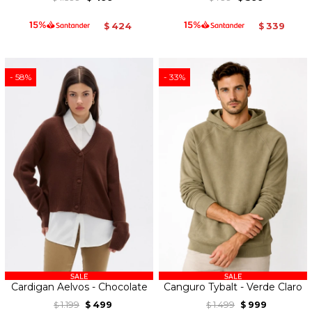
424
339
$
$
58
33
Cardigan Aelvos - Chocolate
Canguro Tybalt - Verde Claro
1.199
499
1.499
999
$
$
$
$