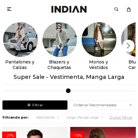

Pantalones y
Blazers y
Monos y
Blus
Calzas
Chaquetas
Vestidos
Cam
Super Sale - Vestimenta, Manga Larga
Recomendados
Quitar filtros
Filtrando por:
Vestimenta
Largo:
Manga Larga
27
73