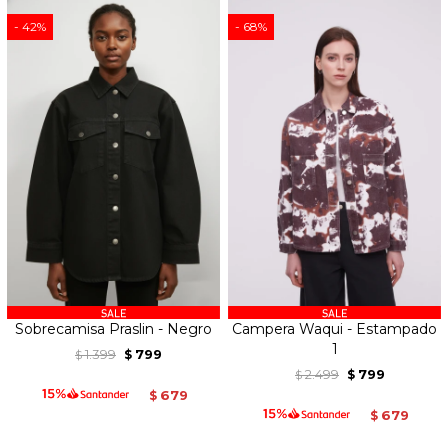
42
68
Sobrecamisa Praslin - Negro
Campera Waqui - Estampado
1
1.399
799
$
$
2.499
799
$
$
679
$
679
$