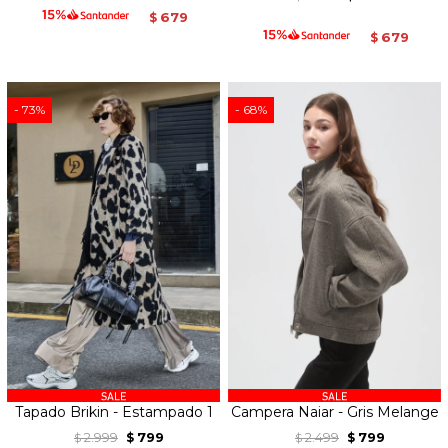
679
$
679
$
73
68
Tapado Brikin - Estampado 1
Campera Naiar - Gris Melange
2.999
799
2.499
799
$
$
$
$