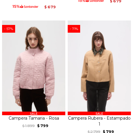
679
$
679
$
57
71
Campera Tamaria - Rosa
Campera Rubera - Estampado
1
1.899
799
$
$
2.799
799
$
$