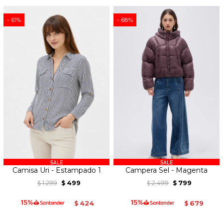
61
68
Camisa Uri - Estampado 1
Campera Sel - Magenta
1.299
499
2.499
799
$
$
$
$
424
679
$
$