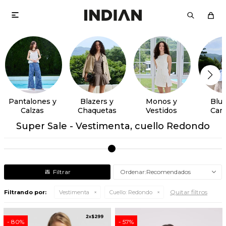

Pantalones y
Blazers y
Monos y
Blus
Calzas
Chaquetas
Vestidos
Cam
Super Sale - Vestimenta, cuello Redondo
Recomendados
Quitar filtros
Filtrando por:
Vestimenta
Cuello:
Redondo
80
57