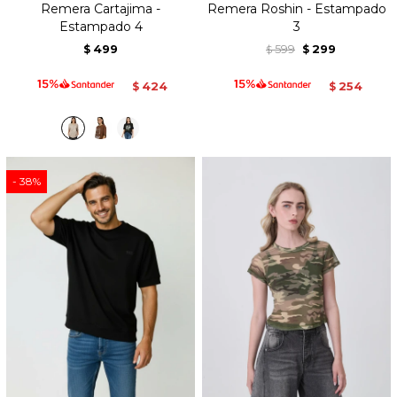
Remera Cartajima -
Remera Roshin - Estampado
Estampado 4
3
499
599
299
$
$
$
424
254
$
$
38