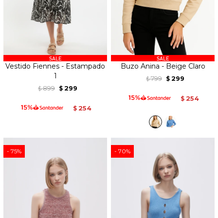
Vestido Fiennes - Estampado
Buzo Anina - Beige Claro
1
799
299
$
$
899
299
$
$
254
$
254
$
75
70