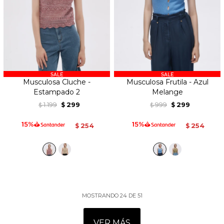
Musculosa Cluche -
Musculosa Frutila - Azul
Estampado 2
Melange
1.199
299
999
299
$
$
$
$
254
254
$
$
MOSTRANDO
24
DE
51
VER MÁS