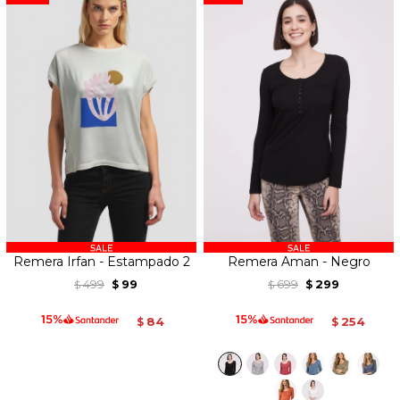
Remera Irfan - Estampado 2
Remera Aman - Negro
499
99
699
299
$
$
$
$
84
254
$
$