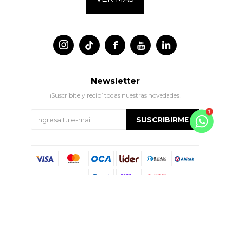




Newsletter
¡Suscribite y recibí todas nuestras novedades!
SUSCRIBIRME
© Copyright 2026 / Indian