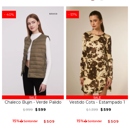
40
57
Chaleco Bujin - Verde Palido
Vestido Cots - Estampado 1
999
599
1.399
599
$
$
$
$
509
509
$
$