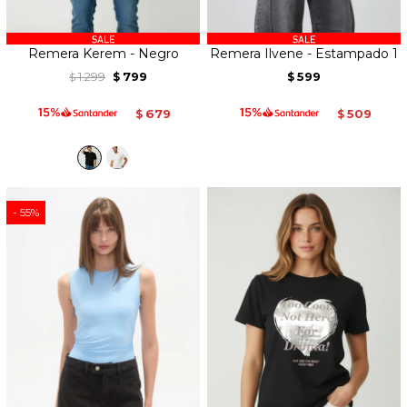
Remera Kerem - Negro
Remera Ilvene - Estampado 1
1.299
799
599
$
$
$
679
509
$
$
55