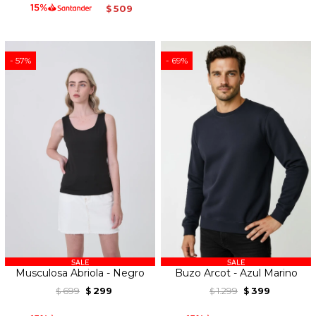
509
$
57
69
Musculosa Abriola - Negro
Buzo Arcot - Azul Marino
699
299
1.299
399
$
$
$
$