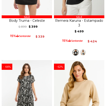
Body Truma - Celeste
Remera Karuna - Estampado
3
899
399
$
$
499
$
339
$
424
$
66
62