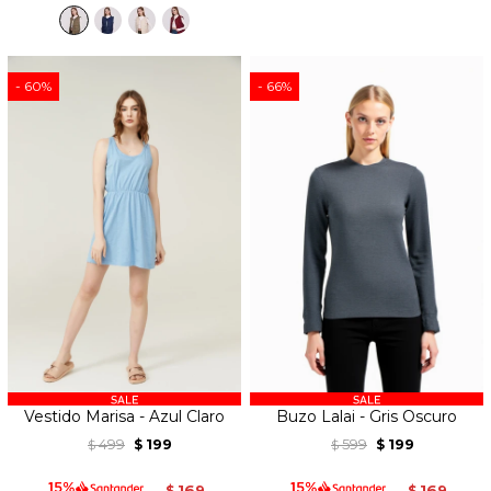
60
66
Vestido Marisa - Azul Claro
Buzo Lalai - Gris Oscuro
499
199
599
199
$
$
$
$
169
169
$
$