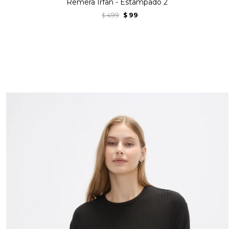
Remera Irfan - Estampado 2
499
99
$
$