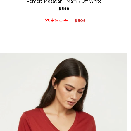
Remera Mazatlan - Marfil / Off White
599
$
509
$