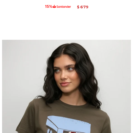
679
$