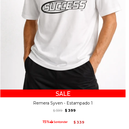
Remera Syven - Estampado 1
599
399
$
$
339
$