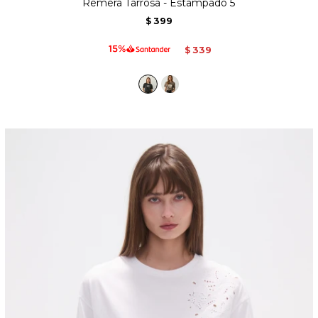
Remera Tarrosa - Estampado 5
399
$
339
$