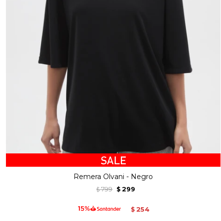
Remera Olvani - Negro
799
299
$
$
254
$