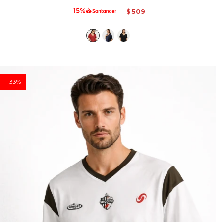
509
$
33