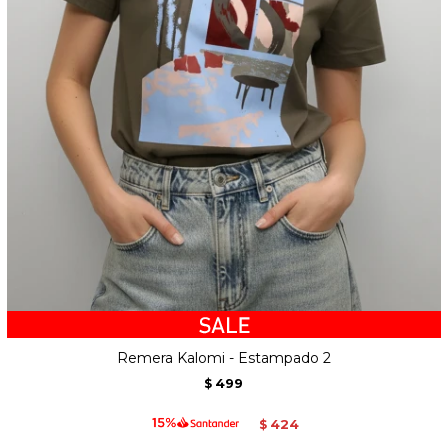
Remera Kalomi - Estampado 2
499
$
424
$