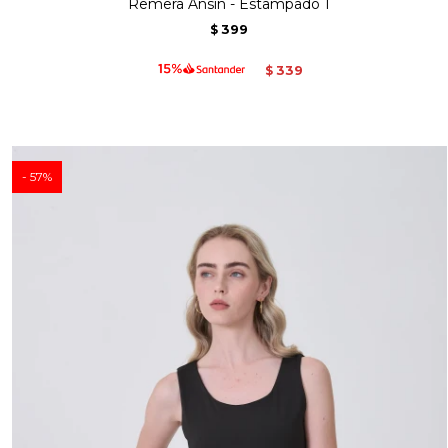
Remera Ansin - Estampado 1
399
$
339
$
57