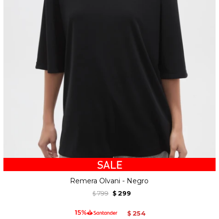
Remera Olvani - Negro
799
299
$
$
254
$