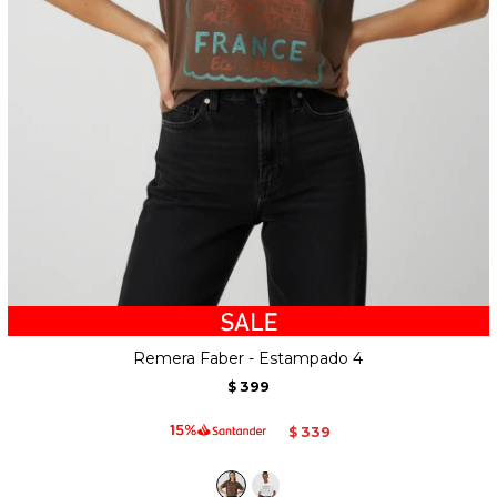
Remera Faber - Estampado 4
399
$
339
$