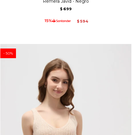
Remera Javid - Negro
699
$
594
$
50