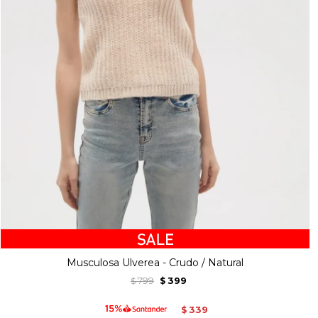
Musculosa Ulverea - Crudo / Natural
799
399
$
$
339
$