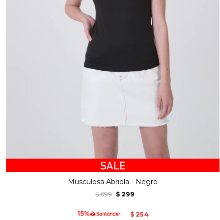
Musculosa Abriola - Negro
699
299
$
$
254
$