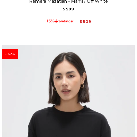
Remera Mazatlan - Marfil / Off White
599
$
509
$
62