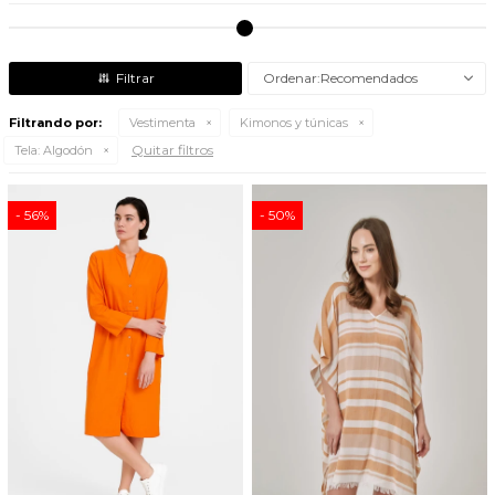
Recomendados
Filtrando por:
Vestimenta
Kimonos y túnicas
Quitar filtros
Tela:
Algodón
56
50