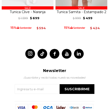
Tunica Clive - Naranja
Tunica Samita - Estampado 2
1.599
699
999
499
$
$
$
$
594
424
$
$




Newsletter
¡Suscribite y recibí todas nuestras novedades!
SUSCRIBIRME