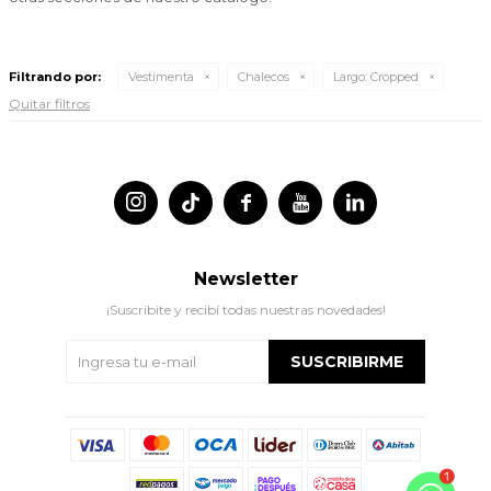
Filtrando por:
Vestimenta
Chalecos
Largo:
Cropped
Quitar filtros




Newsletter
¡Suscribite y recibí todas nuestras novedades!
SUSCRIBIRME