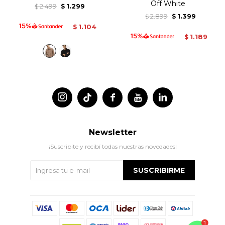
Off White
2.499
1.299
$
$
2.899
1.399
$
$
1.104
$
1.189
$




Newsletter
¡Suscribite y recibí todas nuestras novedades!
SUSCRIBIRME