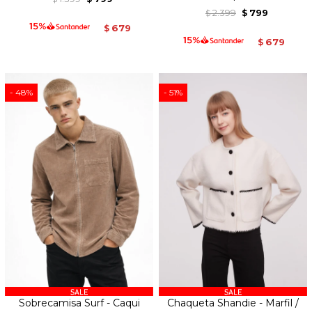
2.399
799
$
$
679
$
679
$
48
51
Sobrecamisa Surf - Caqui
Chaqueta Shandie - Marfil /