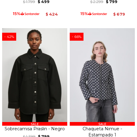
1.799
499
2.299
799
$
$
$
$
424
679
$
$
42
66
Sobrecamisa Praslin - Negro
Chaqueta Nimue -
Estampado 1
1.399
799
$
$