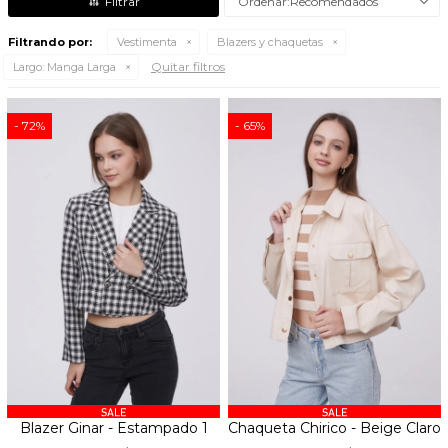
Recomendados
Filtrando por:
Vestimenta
Blazers y chaquetas
Quitar filtros
Largo:
Manga Larga
72
65
Blazer Ginar - Estampado 1
Chaqueta Chirico - Beige Claro