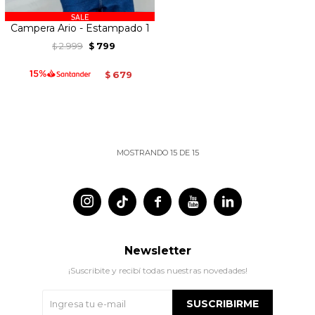
Campera Ario - Estampado 1
2.999
799
$
$
679
$
MOSTRANDO
15
DE
15




Newsletter
¡Suscribite y recibí todas nuestras novedades!
SUSCRIBIRME