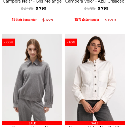
Campera Naiar - Gris Melange
Campera Velor - Azul Grisaceo
2.499
799
1.799
799
$
$
$
$
679
679
$
$
60
65