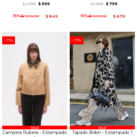
2.799
999
1.899
799
$
$
$
$
849
679
$
$
71
73
Campera Rubera - Estampado
Tapado Brikin - Estampado 1