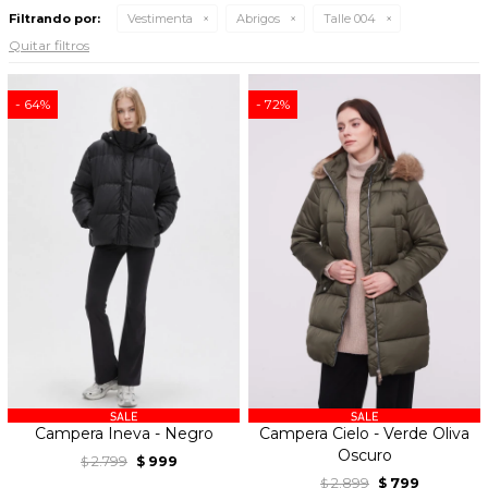
Filtrando por:
Vestimenta
Abrigos
Talle 004
Quitar filtros
64
72
Campera Ineva - Negro
Campera Cielo - Verde Oliva
Oscuro
2.799
999
$
$
2.899
799
$
$