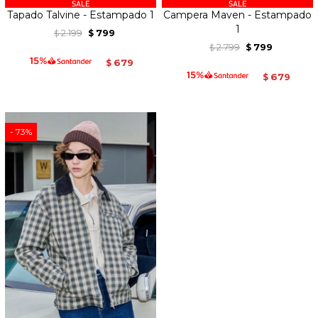
Tapado Talvine - Estampado 1
Campera Maven - Estampado
1
2.199
799
$
$
2.799
799
$
$
679
$
679
$
73