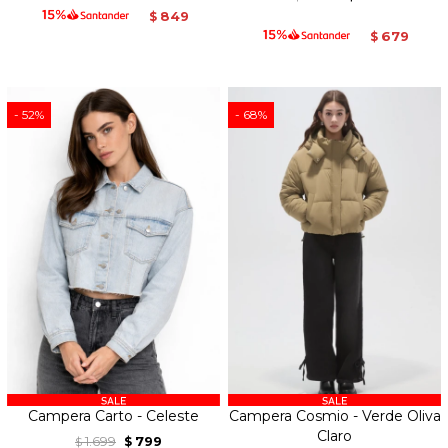
849
$
679
$
52
68
Campera Carto - Celeste
Campera Cosmio - Verde Oliva
Claro
1.699
799
$
$