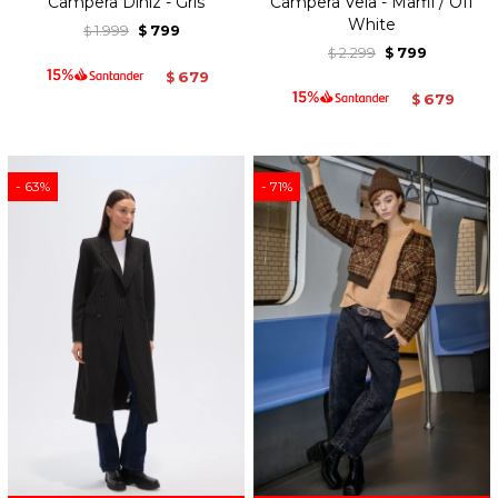
Campera Diniz - Gris
Campera Vela - Marfil / Off
White
1.999
799
$
$
2.299
799
$
$
679
$
679
$
63
71