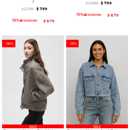
1
2.999
799
$
$
2.799
799
$
$
679
$
679
$
68
55