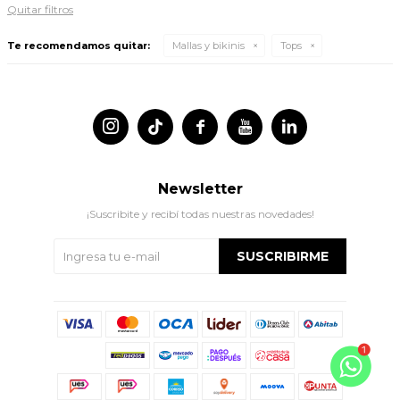
Quitar filtros
Te recomendamos quitar:
Mallas y bikinis
Tops




Newsletter
¡Suscribite y recibí todas nuestras novedades!
SUSCRIBIRME