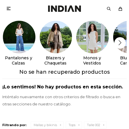

Pantalones y
Blazers y
Monos y
Blus
Calzas
Chaquetas
Vestidos
Cam
No se han recuperado productos
¡Lo sentimos! No hay productos en esta sección.
Inténtalo nuevamente con otros criterios de filtrado o busca en
otras secciones de nuestro catálogo.
Filtrando por:
Mallas y bikinis
Tops
Talle 002