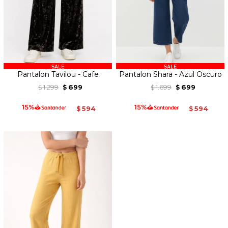
Pantalon Tavilou - Cafe
Pantalon Shara - Azul Oscuro
1.299
699
1.699
699
$
$
$
$
594
594
$
$