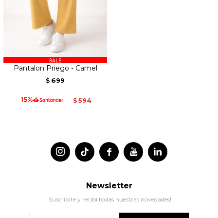
Pantalon Priego - Camel
699
$
594
$




Newsletter
¡Suscribite y recibí todas nuestras novedades!