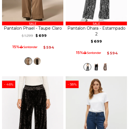
Pantalon Phael - Taupe Claro
Pantalon Ohara - Estampado
2
1.299
699
$
$
699
$
594
$
594
$
46
58