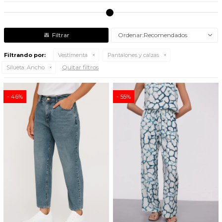
Recomendados
Filtrando por:
Vestimenta
Pantalones y calzas
Quitar filtros
Silueta:
Ancho
46
55