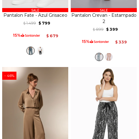
Pantalon Fate - Azul Grisaceo
Pantalon Crevan - Estampado
2
1.499
799
$
$
899
399
$
$
679
$
339
$
46