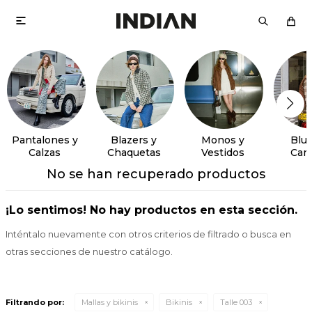

Pantalones y
Blazers y
Monos y
Blus
Calzas
Chaquetas
Vestidos
Cam
No se han recuperado productos
¡Lo sentimos! No hay productos en esta sección.
Inténtalo nuevamente con otros criterios de filtrado o busca en
otras secciones de nuestro catálogo.
Filtrando por:
Mallas y bikinis
Bikinis
Talle 003