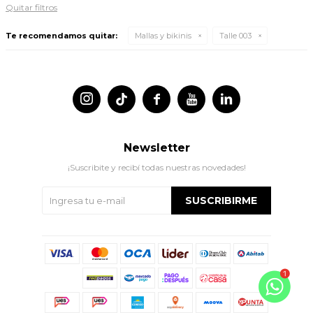
Quitar filtros
Te recomendamos quitar:
Mallas y bikinis
Talle 003




Newsletter
¡Suscribite y recibí todas nuestras novedades!
SUSCRIBIRME