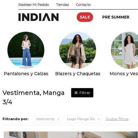
Rastrear Mi Pedido
Tiendas
Contacto
SALE
PRE SUMMER
Pantalones y Calzas
Blazers y Chaquetas
Monos y Ves
Vestimenta, Manga
3/4
Quitar filtros
Filtrando por:
Vestimenta
Largo:
Manga 3/4