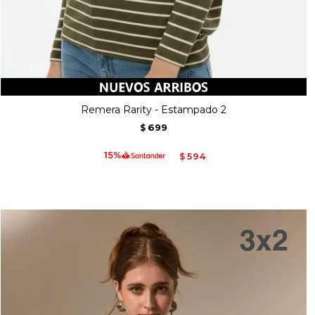
Remera Rarity - Estampado 2
699
$
594
$