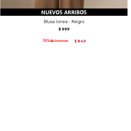
Blusa Ionea - Negro
999
$
849
$