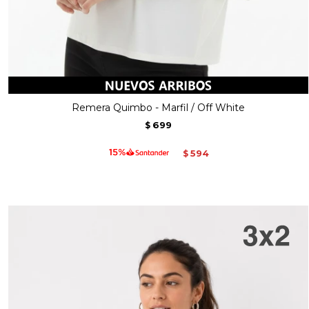
Remera Quimbo - Marfil / Off White
699
$
594
$