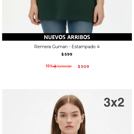
Remera Guman - Estampado 4
599
$
509
$