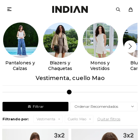

Pantalones y
Blazers y
Monos y
Blus
Calzas
Chaquetas
Vestidos
Cam
Vestimenta, cuello Mao
Recomendados
Quitar filtros
Filtrando por:
Vestimenta
Cuello:
Mao