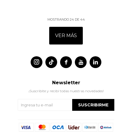
MOSTRANDO
24
DE
44
VER MÁS




Newsletter
¡Suscribite y recibí todas nuestras novedades!
SUSCRIBIRME