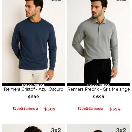
Remera Cristof - Azul Oscuro
Remera Fredrik - Gris Melange
599
699
$
$
509
594
$
$