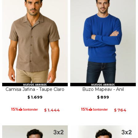
Camisa Jafina - Taupe Claro
Buzo Mapeav - Anil
1.699
899
$
$
1.444
764
$
$