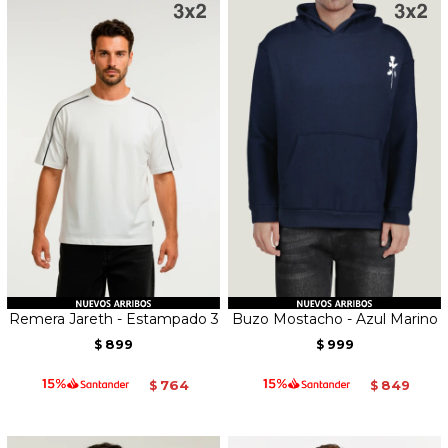
Remera Jareth - Estampado 3
Buzo Mostacho - Azul Marino
899
999
$
$
764
849
$
$