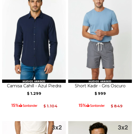
Camisa Cahill - Azul Piedra
Short Kadir - Gris Oscuro
1.299
999
$
$
1.104
849
$
$