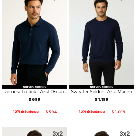
Remera Fredrik - Azul Oscuro
Sweater Seldor - Azul Marino
699
1.199
$
$
594
1.019
$
$