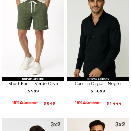
Short Kadir - Verde Oliva
Camisa Ozgur - Negro
999
1.699
$
$
849
1.444
$
$