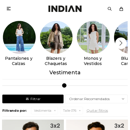

Pantalones y
Blazers y
Monos y
Blus
Calzas
Chaquetas
Vestidos
Cam
Vestimenta
Recomendados
Quitar filtros
Filtrando por:
Vestimenta
Talle 076