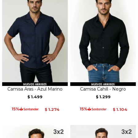
Camisa Aras - Azul Marino
Camisa Cahill - Negro
1.499
1.299
$
$
1.274
1.104
$
$