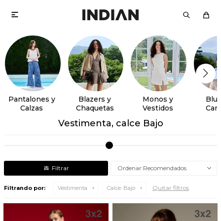

Pantalones y
Blazers y
Monos y
Blus
Calzas
Chaquetas
Vestidos
Cam
Vestimenta, calce Bajo
Recomendados
Quitar filtros
Filtrando por:
Vestimenta
Calce:
Bajo