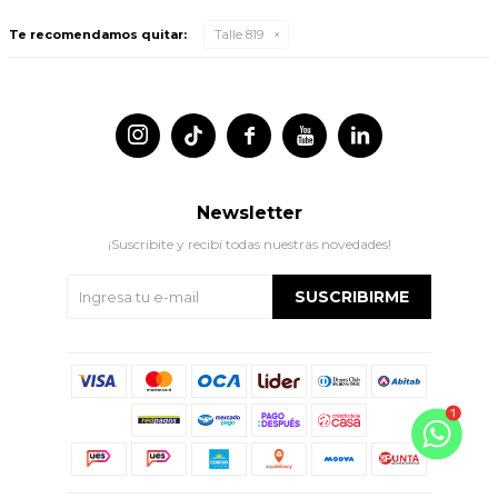
Te recomendamos quitar:
Talle 819




Newsletter
¡Suscribite y recibí todas nuestras novedades!
SUSCRIBIRME