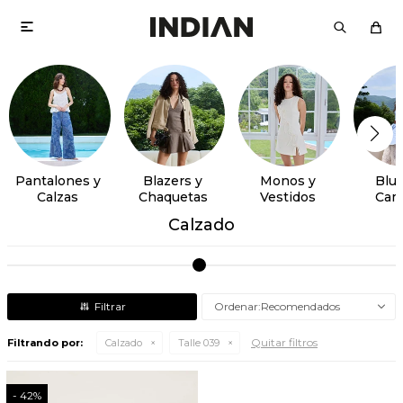

Pantalones y
Blazers y
Monos y
Blus
Calzas
Chaquetas
Vestidos
Cam
Calzado
Recomendados
Quitar filtros
Filtrando por:
Calzado
Talle 039
42