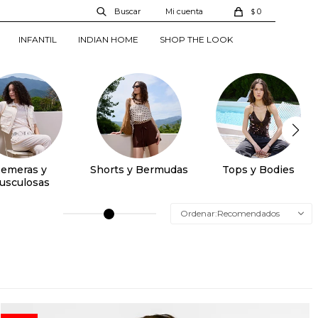
0
$
INFANTIL
INDIAN HOME
SHOP THE LOOK
emeras y
Shorts y Bermudas
Tops y Bodies
usculosas
Recomendados