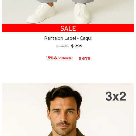
Pantalon Ladel - Caqui
1.499
799
$
$
679
$