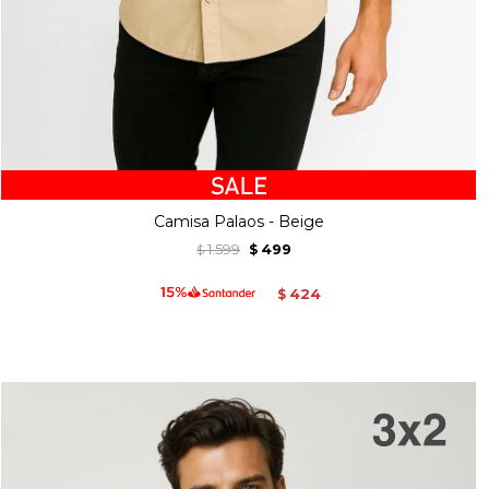
Camisa Palaos - Beige
1.599
499
$
$
424
$