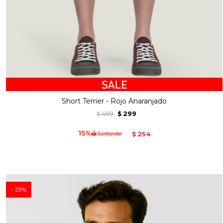
Short Terrier - Rojo Anaranjado
499
299
$
$
254
$
29