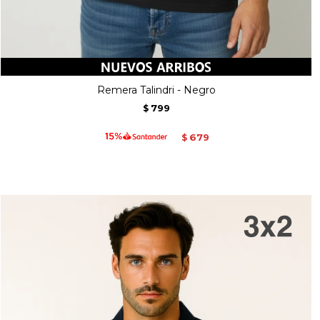
Remera Talindri - Negro
799
$
679
$