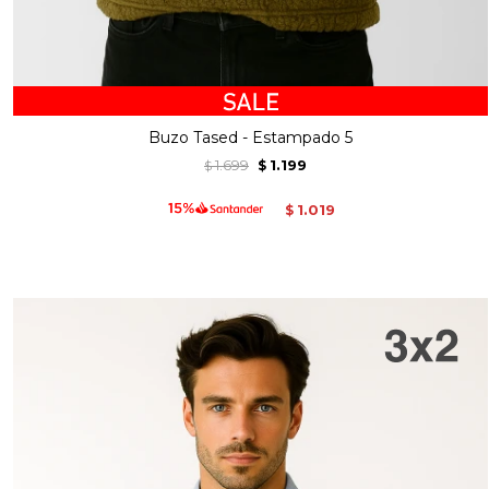
Buzo Tased - Estampado 5
1.699
1.199
$
$
1.019
$