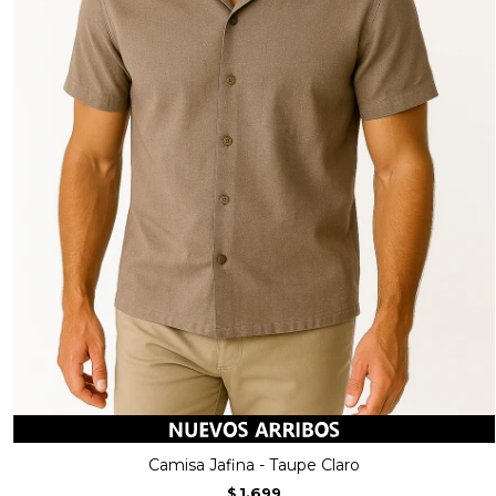
Camisa Jafina - Taupe Claro
1.699
$