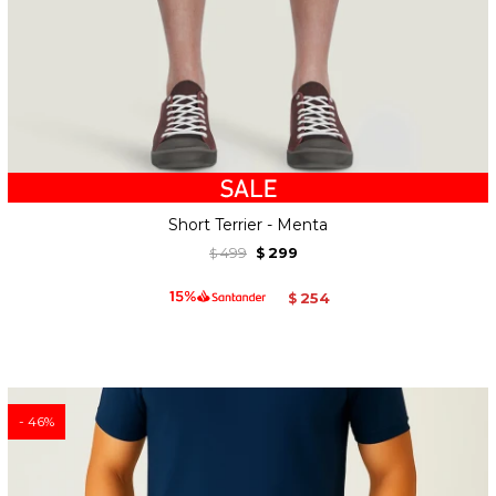
Short Terrier - Menta
499
299
$
$
254
$
46