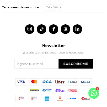
Te recomendamos quitar:
Talle 046




Newsletter
¡Suscribite y recibí todas nuestras novedades!
SUSCRIBIRME