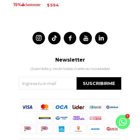
594
$




Newsletter
¡Suscribite y recibí todas nuestras novedades!
SUSCRIBIRME