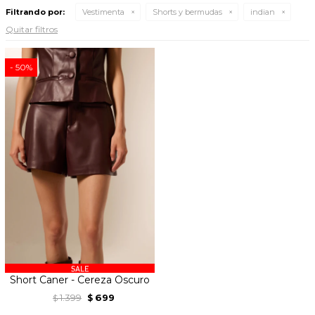
Filtrando por:
Vestimenta
Shorts y bermudas
indian
Quitar filtros
50
Short Caner - Cereza Oscuro
1.399
699
$
$