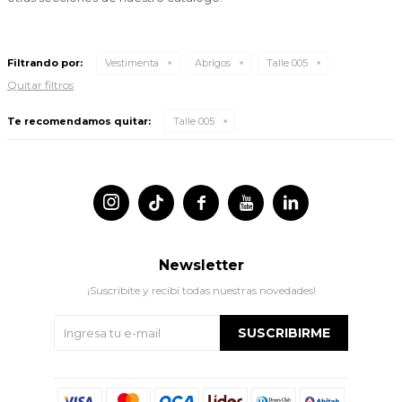
Filtrando por:
Vestimenta
Abrigos
Talle 005
Quitar filtros
Te recomendamos quitar:
Talle 005




Newsletter
¡Suscribite y recibí todas nuestras novedades!
SUSCRIBIRME