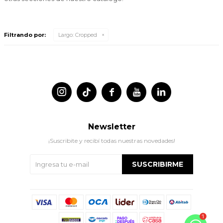
Filtrando por:
Largo:
Cropped




Newsletter
¡Suscribite y recibí todas nuestras novedades!
SUSCRIBIRME