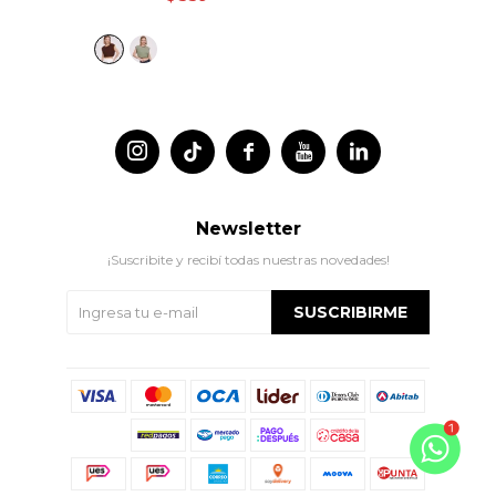




Newsletter
¡Suscribite y recibí todas nuestras novedades!
SUSCRIBIRME