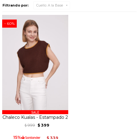
Filtrando por:
Cuello:
A la Base
60
Chaleco Kualas - Estampado 2
999
399
$
$
339
$