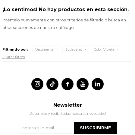
¡Lo sentimos! No hay productos en esta sección.
Inténtalo nuevamente con otros criterios de filtrado o busca en
otras secciones de nuestro catálogo.
Filtrando por:
Vestimenta
Sudaderas
Color:
Violeta
Quitar filtros




Newsletter
¡Suscribite y recibí todas nuestras novedades!
SUSCRIBIRME