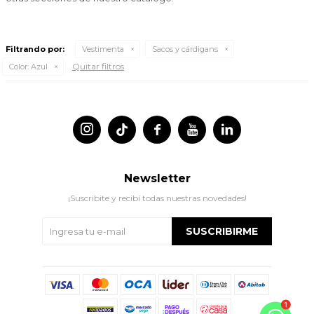
Filtrando por:
Vestimenta
Sacos y cárdigans
Quitar filtros
Color:
Azul




Newsletter
¡Suscribite y recibí todas nuestras novedades!
SUSCRIBIRME