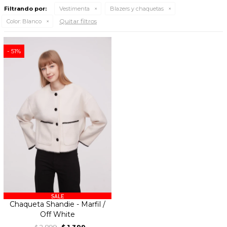
Filtrando por:
Vestimenta
Blazers y chaquetas
Quitar filtros
Color:
Blanco
51
Chaqueta Shandie - Marfil /
Off White
2.899
1.399