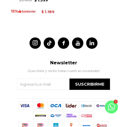
$
$
1.189
$




Newsletter
¡Suscribite y recibí todas nuestras novedades!
SUSCRIBIRME