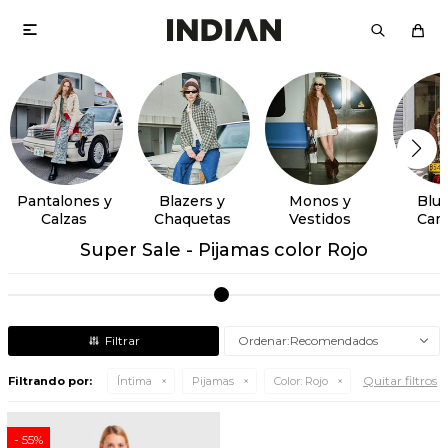

Pantalones y
Blazers y
Monos y
Blus
Calzas
Chaquetas
Vestidos
Cam
Super Sale - Pijamas color Rojo
Recomendados
Quitar filtros
Filtrando por:
Íntima
Pijamas
Color:
Rojo
55