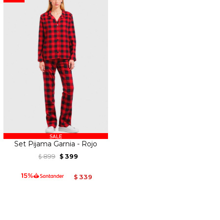
Set Pijama Garnia - Rojo
899
399
$
$
339
$