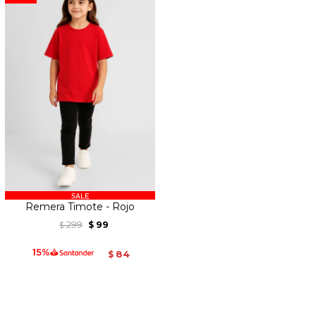
Remera Timote - Rojo
299
99
$
$
84
$