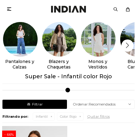

Pantalones y
Blazers y
Monos y
Blus
Calzas
Chaquetas
Vestidos
Cam
Super Sale - Infantil color Rojo
Recomendados
Quitar filtros
Filtrando por:
Infantil
Color:
Rojo
66